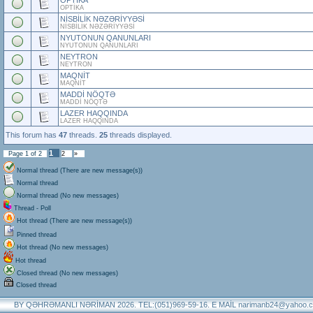
OPTİKA
OPTİKA
NİSBİLİK NƏZƏRİYYƏSİ
NİSBİLİK NƏZƏRİYYƏSİ
NYUTONUN QANUNLARI
NYUTONUN QANUNLARI
NEYTRON
NEYTRON
MAQNİT
MAQNİT
MADDİ NÖQTƏ
MADDİ NÖQTƏ
LAZER HAQQINDA
LAZER HAQQINDA
This forum has
47
threads.
25
threads displayed.
1
Page
1
of
2
2
»
Normal thread (There are new message(s))
Normal thread
Normal thread (No new messages)
Thread - Poll
Hot thread (There are new message(s))
Pinned thread
Hot thread (No new messages)
Hot thread
Closed thread (No new messages)
Closed thread
BY QƏHRƏMANLI NƏRİMAN 2026. TEL:(051)969-59-16. E MAİL narimanb24@yahoo.co