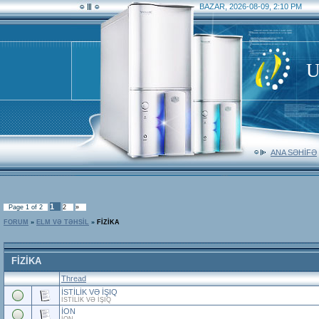
BAZAR, 2026-08-09, 2:10 PM
U
ANA SƏHİFƏ
1
Page
1
of
2
2
»
FORUM
»
ELM VƏ TƏHSİL
»
FİZİKA
FİZİKA
Thread
İSTİLİK VƏ İŞIQ
İSTİLİK VƏ İŞIQ
İON