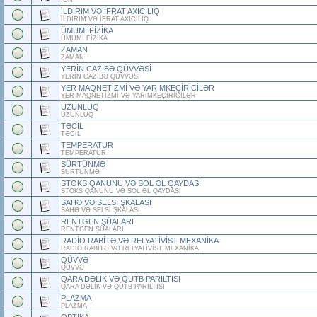
İON
İLDIRIM VƏ İFRAT AXICILIQ
İLDIRIM VƏ İFRAT AXICILIQ
ÜMUMİ FİZİKA
ÜMUMİ FİZİKA
ZAMAN
ZAMAN
YERİN CAZİBƏ QÜVVƏSİ
YERİN CAZİBƏ QÜVVƏSİ
YER MAQNETİZMİ VƏ YARIMKEÇİRİCİLƏR
YER MAQNETİZMİ VƏ YARIMKEÇİRİCİLƏR
UZUNLUQ
UZUNLUQ
TƏCİL
TƏCİL
TEMPERATUR
TEMPERATUR
SÜRTÜNMƏ
SÜRTÜNMƏ
STOKS QANUNU VƏ SOL ƏL QAYDASI
STOKS QANUNU VƏ SOL ƏL QAYDASI
SAHƏ VƏ SELSİ ŞKALASI
SAHƏ VƏ SELSİ ŞKALASI
RENTGEN ŞÜALARI
RENTGEN ŞÜALARI
RADİO RABİTƏ VƏ RELYATİVİST MEXANİKA
RADİO RABİTƏ VƏ RELYATİVİST MEXANİKA
QÜVVƏ
QÜVVƏ
QARA DƏLİK VƏ QÜTB PARILTISI
QARA DƏLİK VƏ QÜTB PARILTISI
PLAZMA
PLAZMA